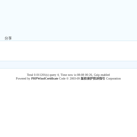
分享
Total 0.011201(s) query 4, Time now is:08-08 00:26, Gzip enabled
Powered by
PHPWind
Certificate
Code © 2003-09
版权保护投诉指引
Corporation