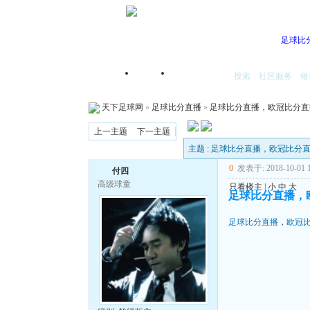
足球比
搜索
社区服务
银
首页
我的空间
天下足球网
»
足球比分直播
»
足球比分直播，欧冠比分直
上一主题
下一主题
主题 : 足球比分直播，欧冠比
0
发表于: 2018-10-01 1
付四
高级球童
只看楼主
|
小
中
大
足球比分直播，
足球比分直播
，
欧冠