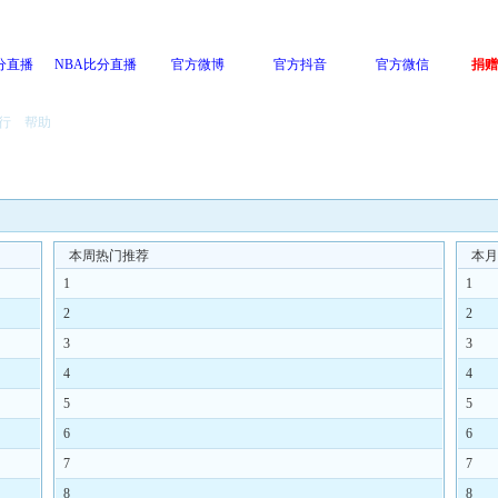
分直播
NBA比分直播
官方微博
官方抖音
官方微信
捐赠
行
帮助
本周热门推荐
本月
1
1
2
2
3
3
4
4
5
5
6
6
7
7
8
8