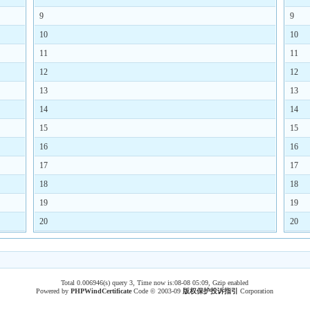
9
9
10
10
11
11
12
12
13
13
14
14
15
15
16
16
17
17
18
18
19
19
20
20
Total 0.006946(s) query 3, Time now is:08-08 05:09, Gzip enabled
Powered by
PHPWind
Certificate
Code © 2003-09
版权保护投诉指引
Corporation