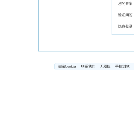
您的答案
验证问答
隐身登录
清除Cookies
联系我们
无图版
手机浏览