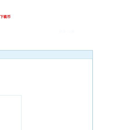
下载币
登录
注册