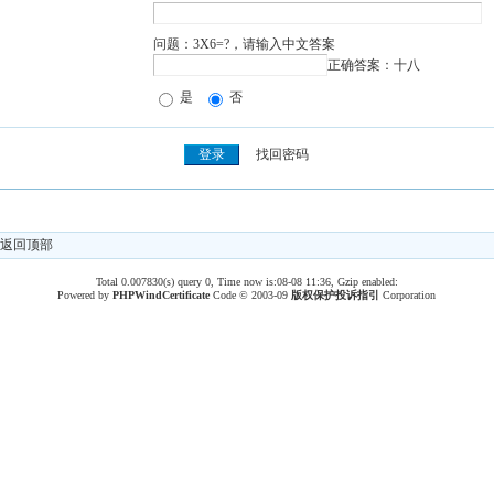
问题：3X6=?，请输入中文答案
正确答案：十八
是
否
找回密码
返回顶部
Total 0.007830(s) query 0, Time now is:08-08 11:36, Gzip enabled:
Powered by
PHPWind
Certificate
Code © 2003-09
版权保护投诉指引
Corporation