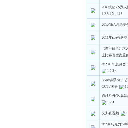
2009火箭VS湖
1
2
3
4
5
..
118
2016NBA总决赛
2011年nba总决赛
【自行解决】求20
士比赛百度盘重
求2011年总决赛 
1
2
3
4
08-09赛季NBA
CCTV国语
1
跪求乔丹6次总
1
2
3
艾弗森视频
1
求 “白巧克力”20