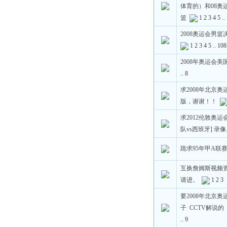
体育的）和08奥
篮
1
2
3
4
5
..
2008奥运会男篮
1
2
3
4
5
..
108
2008年奥运会
..
8
求2008年北京奥
版，谢谢！！
求2012伦敦奥运
队vs西班牙] 录像
跪求95年甲A联
互换詹姆斯视频资
请进。
1
2
3
要2008年北京
子 CCTV解说的
..
9