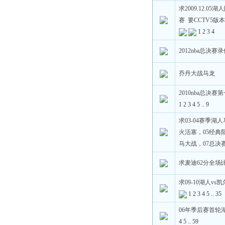
求2009.12.0
赛 要CCTV5
1
2
3
4
2012nba总决赛
乔丹大战马龙
2010nba总决
1
2
3
4
5
..
9
求03-04赛季湖
火活塞，05经典阳
马大战，07总决
求麦迪62分全场
求09-10湖人v
1
2
3
4
5
..
35
06年季后赛首轮
4
5
..
59