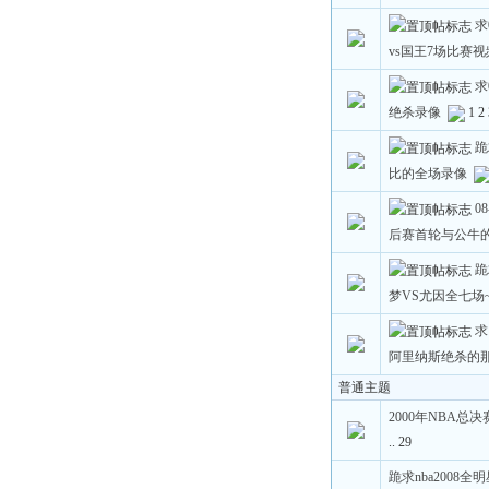
求
vs国王7场比赛
求
绝杀录像
1
2
跪
比的全场录像
0
后赛首轮与公牛
跪
梦VS尤因全七场
求
阿里纳斯绝杀的
普通主题
2000年NBA总
..
29
跪求nba2008全