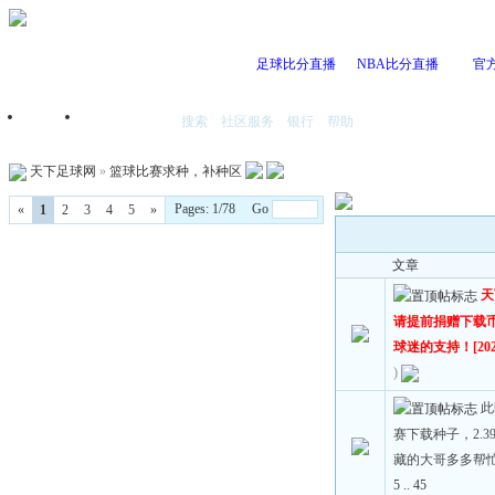
足球比分直播
NBA比分直播
官
搜索
社区服务
银行
帮助
首页
我的空间
天下足球网
»
篮球比赛求种，补种区
Pages: 1/78 Go
«
1
2
3
4
5
»
文章
天
请提前捐赠下载
球迷的支持！[2023
)
此
赛下载种子，2.
藏的大哥多多帮
5
..
45