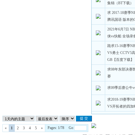
集锦（BT下载）
求 2017-18赛
腾讯国语 版本的G
2021年6月7日 
侠vs快船 全场
跪求15-16赛季
VS勇士 CCTV5高
GB【百度下载】
求08年东部决赛
赛
求09季后赛公牛
求2018-19赛季
VS开拓者的四
Pages: 1/78 Go
«
1
2
3
4
5
»