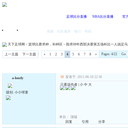
足球比分直播
NBA比分直播
官
搜索
社区服务
银行
帮助
首页
我的空间
天下足球网
»
篮球比赛求种，补种区
»
跪求08年西部决赛第五场科比一人搞定
Pages: 4/22 Go
上一主题
下一主题
«
1
2
3
4
5
6
7
8
»
30
发表于: 2011-06-10 22:36
a-lonely
只看该作者
|
小
中
大
级别: 小小球童
来自：
顶端
回复
引用
分享