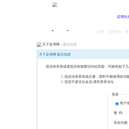
足球比
搜索
社区服务
银
首页
我的空间
天下足球网
» 提示信息
天下足球网 提示信息
您没有登录或者您没有权限访问此页面，可能有如下几
您还没有登录或注册，暂时不能使用此功能
您还不是论坛会员,请先登录论坛
登录
用户
密 码
安全问题