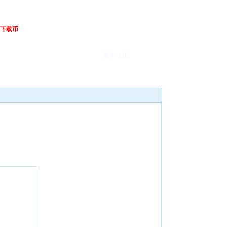
下载币
登录
注册