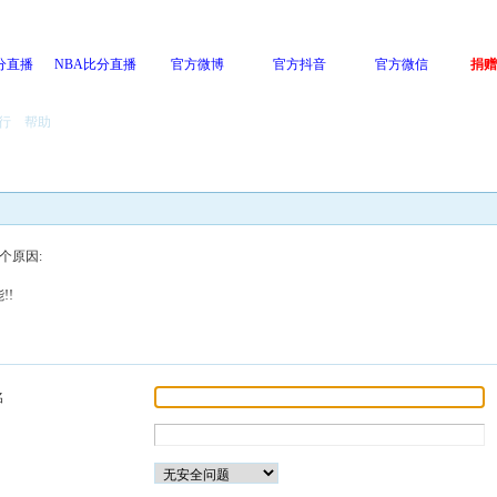
分直播
NBA比分直播
官方微博
官方抖音
官方微信
捐赠
行
帮助
个原因:
!!
名