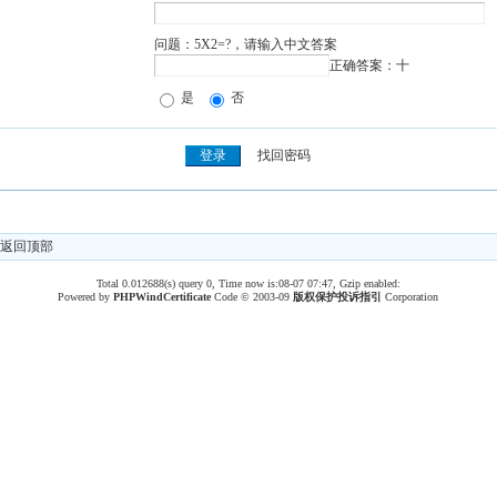
问题：5X2=?，请输入中文答案
正确答案：十
是
否
找回密码
返回顶部
Total 0.012688(s) query 0, Time now is:08-07 07:47, Gzip enabled:
Powered by
PHPWind
Certificate
Code © 2003-09
版权保护投诉指引
Corporation